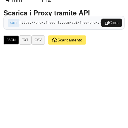
Scarica i Proxy tramite API
GET
Copia
Scaricamento
JSON
TXT
CSV