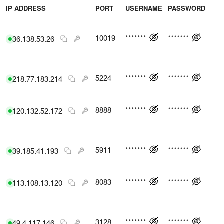
IP ADDRESS
PORT
USERNAME
PASSWORD
P
10019
*******
*******
36.138.53.26
5224
*******
*******
218.77.183.214
8888
*******
*******
120.132.52.172
5911
*******
*******
39.185.41.193
8083
*******
*******
113.108.13.120
3128
*******
*******
49.4.117.146