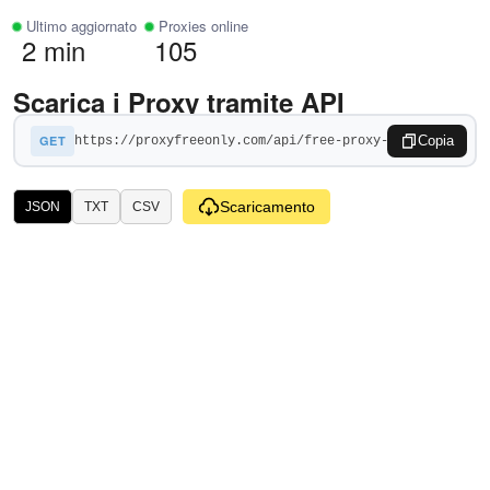
Ultimo aggiornato
Proxies online
2 min
105
Scarica i Proxy tramite API
GET
Copia
Scaricamento
JSON
TXT
CSV