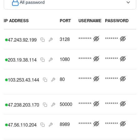
All password
IP ADDRESS
PORT
USERNAME
PASSWORD
P
3128
*******
*******
47.243.92.199
1080
*******
*******
203.19.38.114
80
*******
*******
103.253.43.144
50000
*******
*******
47.238.203.170
8989
*******
*******
47.56.110.204