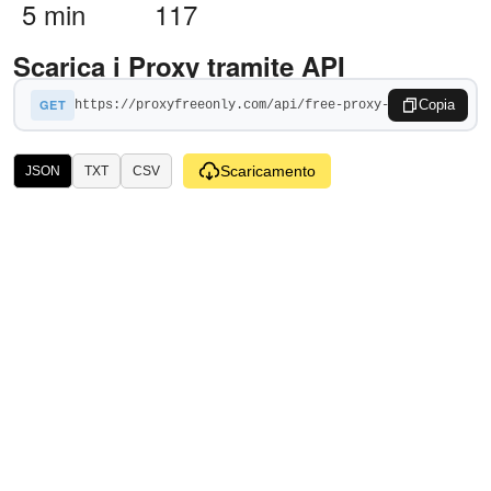
5 min
117
Scarica i Proxy tramite API
GET
Copia
Scaricamento
JSON
TXT
CSV