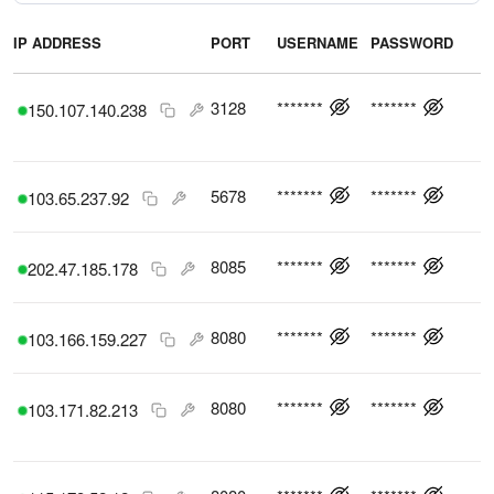
IP ADDRESS
PORT
USERNAME
PASSWORD
L
3128
*******
*******
150.107.140.238
5678
*******
*******
103.65.237.92
8085
*******
*******
202.47.185.178
8080
*******
*******
103.166.159.227
8080
*******
*******
103.171.82.213