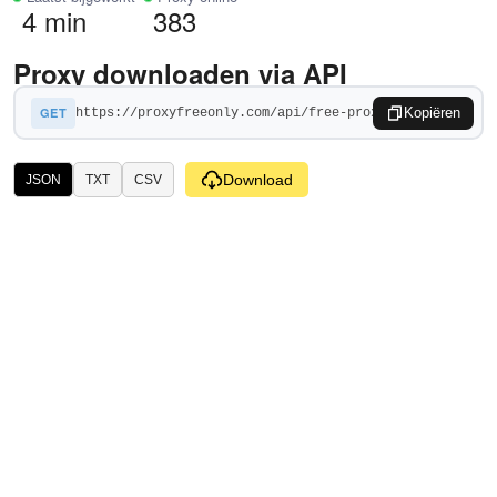
4 min
383
Proxy downloaden via API
GET
Kopiëren
Download
JSON
TXT
CSV