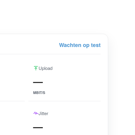
Wachten op test
Upload
—
MBIT/S
Jitter
—