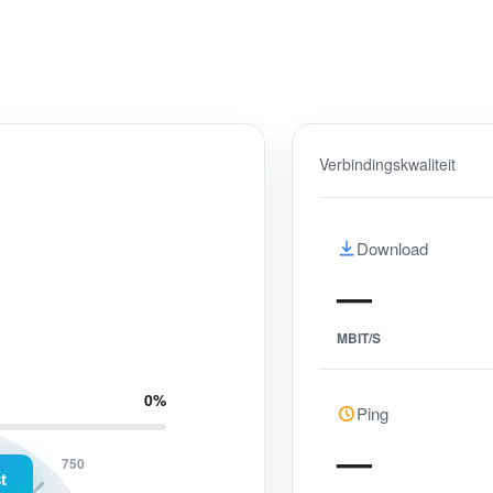
Verbindingskwaliteit
Download
—
MBIT/S
0
%
Ping
—
750
t