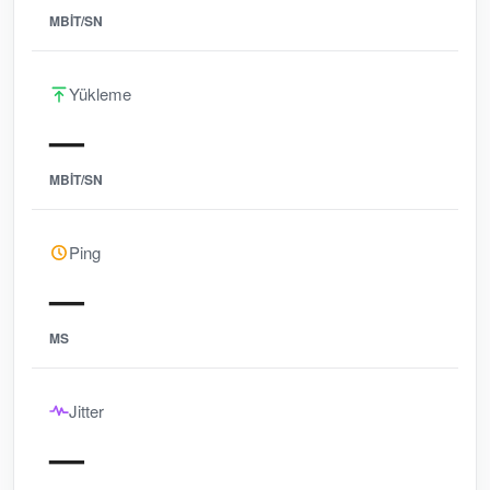
MBIT/SN
Yükleme
—
MBIT/SN
Ping
—
MS
Jitter
—