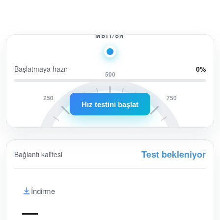
0.0
MBIT/SN
Başlatmaya hazır
0
%
500
250
750
Hız testini başlat
Test bekleniyor
Bağlantı kalitesi
0
1000
İndirme
—