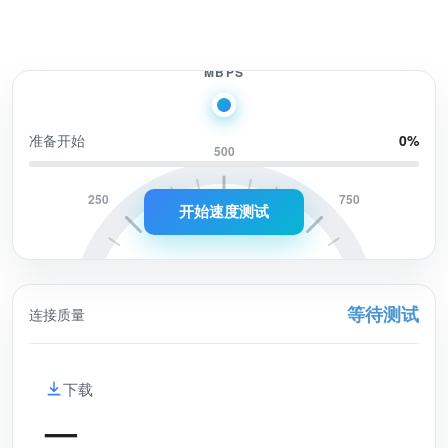
0.0
MBPS
准备开始
0
%
500
250
750
开始速度测试
等待测试
连接质量
0
1000
下载
—