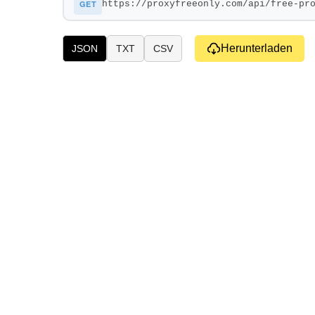
GET
Herunterladen
JSON
TXT
CSV