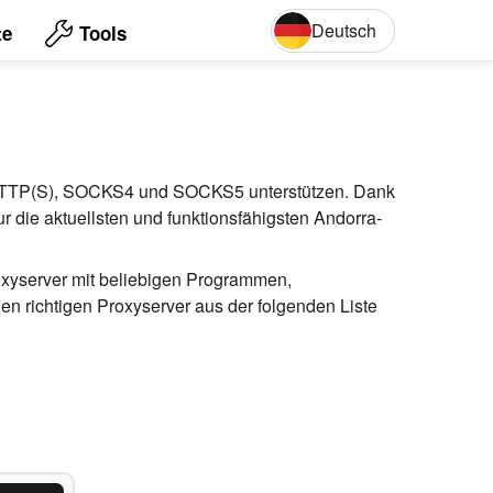
Deutsch
te
Tools
English
Deut
lle HTTP(S), SOCKS4 und SOCKS5 unterstützen. Dank
ur die aktuellsten und funktionsfähigsten Andorra-
roxyserver mit beliebigen Programmen,
 richtigen Proxyserver aus der folgenden Liste