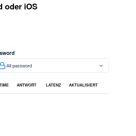
d oder iOS
sword
All password
TIME
ANTWORT
LATENZ
AKTUALISIERT