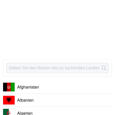
Afghanistan
Albanien
Algerien