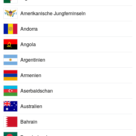
Amerikanische Jungferninseln
Andorra
Angola
Argentinien
Armenien
Aserbaidschan
Australien
Bahrain