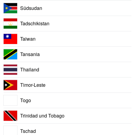
Südsudan
Tadschikistan
Taiwan
Tansania
Thailand
Timor-Leste
Togo
Trinidad und Tobago
Tschad