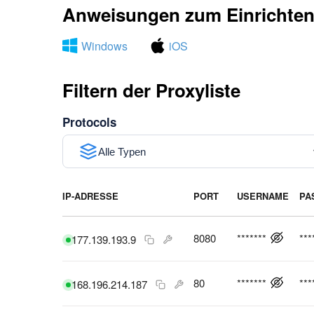
Anweisungen zum Einrichten 
Windows
iOS
Filtern der Proxyliste
Protocols
Alle Typen
IP-ADRESSE
PORT
USERNAME
PA
8080
*******
***
177.139.193.9
80
*******
***
168.196.214.187