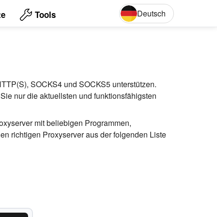
Deutsch
te
Tools
English
Deut
lle HTTP(S), SOCKS4 und SOCKS5 unterstützen.
Sie nur die aktuellsten und funktionsfähigsten
Proxyserver mit beliebigen Programmen,
 richtigen Proxyserver aus der folgenden Liste