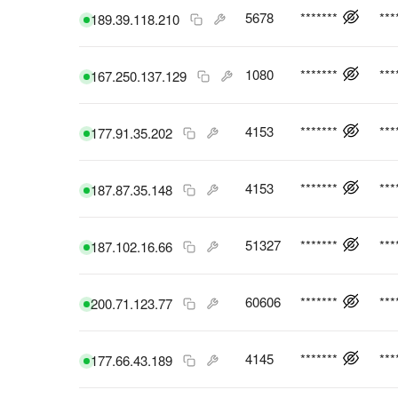
5678
*******
***
189.39.118.210
1080
*******
***
167.250.137.129
4153
*******
***
177.91.35.202
4153
*******
***
187.87.35.148
51327
*******
***
187.102.16.66
60606
*******
***
200.71.123.77
4145
*******
***
177.66.43.189