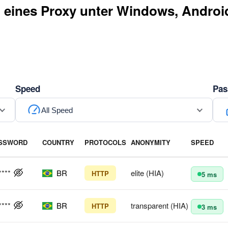
eines Proxy unter Windows, Androi
Speed
Pas
All Speed
SSWORD
COUNTRY
PROTOCOLS
ANONYMITY
SPEED
****
BR
elite (HIA)
HTTP
5 ms
****
BR
transparent (HIA)
HTTP
3 ms