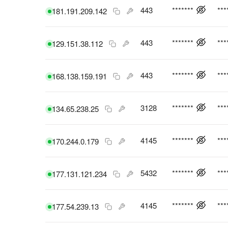
443
*******
***
181.191.209.142
443
*******
***
129.151.38.112
443
*******
***
168.138.159.191
3128
*******
***
134.65.238.25
4145
*******
***
170.244.0.179
5432
*******
***
177.131.121.234
4145
*******
***
177.54.239.13