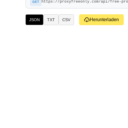
GET
Herunterladen
JSON
TXT
CSV