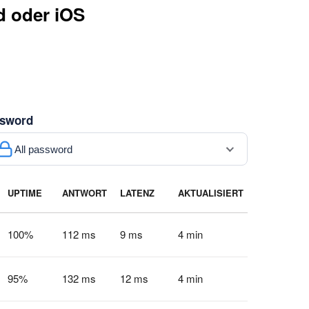
d oder iOS
sword
All password
UPTIME
ANTWORT
LATENZ
AKTUALISIERT
100
%
112 ms
9 ms
4 min
95
%
132 ms
12 ms
4 min