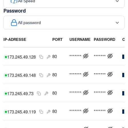
All Speed
Password
All password
IP-ADRESSE
PORT
USERNAME
PASSWORD
CO
80
*******
*******
173.245.49.128
80
*******
*******
173.245.49.148
80
*******
*******
173.245.49.73
80
*******
*******
173.245.49.119