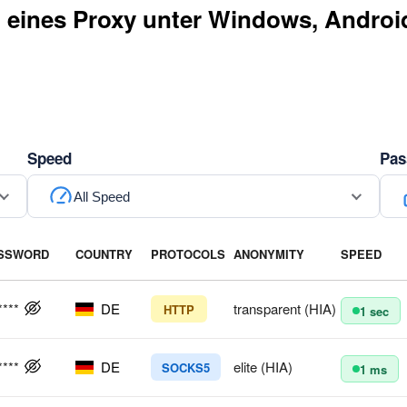
eines Proxy unter Windows, Androi
Speed
Pas
All Speed
SSWORD
COUNTRY
PROTOCOLS
ANONYMITY
SPEED
****
DE
transparent (HIA)
HTTP
1 sec
****
DE
elite (HIA)
SOCKS5
1 ms