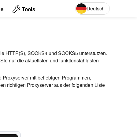
Deutsch
te
Tools
English
Deut
okolle HTTP(S), SOCKS4 und SOCKS5 unterstützen.
Sie nur die aktuellsten und funktionsfähigsten
and Proxyserver mit beliebigen Programmen,
 richtigen Proxyserver aus der folgenden Liste