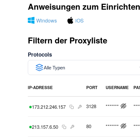
Anweisungen zum Einrichten 
Windows
iOS
Filtern der Proxyliste
Protocols
Alle Typen
IP-ADRESSE
PORT
USERNAME
PA
3128
*******
***
173.212.246.157
80
*******
***
213.157.6.50