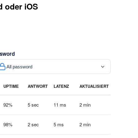
d oder iOS
sword
All password
UPTIME
ANTWORT
LATENZ
AKTUALISIERT
92
%
5 sec
11 ms
2 min
98
%
2 sec
5 ms
2 min