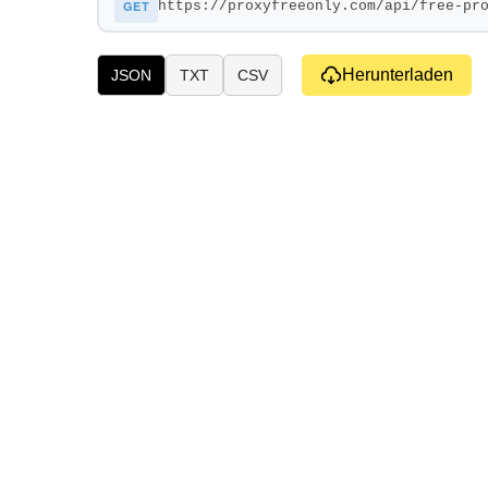
GET
Herunterladen
JSON
TXT
CSV