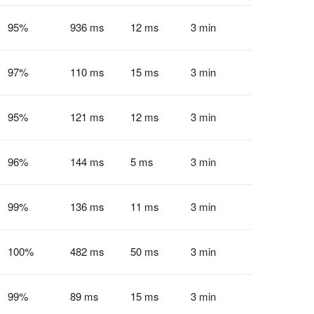
95
%
936 ms
12 ms
3 min
97
%
110 ms
15 ms
3 min
95
%
121 ms
12 ms
3 min
96
%
144 ms
5 ms
3 min
99
%
136 ms
11 ms
3 min
100
%
482 ms
50 ms
3 min
99
%
89 ms
15 ms
3 min