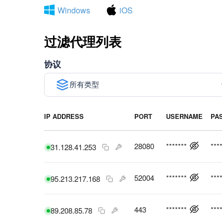
Windows
iOS
过滤代理列表
协议
所有类型
IP ADDRESS
PORT
USERNAME
PA
28080
*******
***
31.128.41.253
52004
*******
***
95.213.217.168
443
*******
***
89.208.85.78