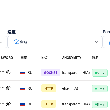
速度
Pas
全速
SSWORD
国家
协议
ANONYMITY
速度
****
RU
transparent (HIA)
SOCKS4
5 ms
****
RU
elite (HIA)
HTTP
1 ms
****
RU
transparent (HIA)
HTTP
5 ms