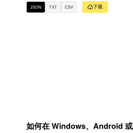
下载
JSON
TXT
CSV
如何在 Windows、Android