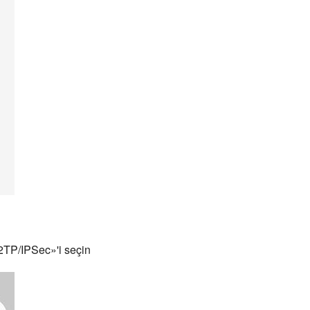
L2TP/IPSec»'i seçin